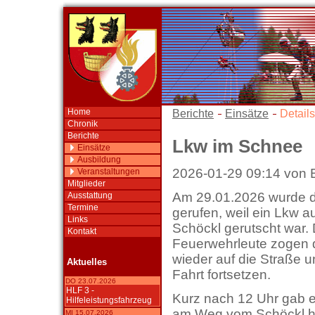
Home
Berichte
Einsätze
Details
Chronik
Berichte
Lkw im Schnee
Einsätze
Ausbildung
2026-01-29 09:14 von 
Veranstaltungen
Mitglieder
Am 29.01.2026 wurde di
Ausstattung
Termine
gerufen, weil ein Lkw 
Links
Schöckl gerutscht war. 
Kontakt
Feuerwehrleute zogen 
wieder auf die Straße 
Aktuelles
Fahrt fortsetzen.
DO 23.07.2026
HLF 3 -
Kurz nach 12 Uhr gab e
Hilfeleistungsfahrzeug
am Weg vom Schöckl he
MI 15.07.2026