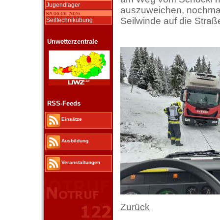
Jugendlager
auszuweichen, nochmal
SA 06.06.2026
Seilwinde auf die Straß
Seiltechnikübung
Unwetterzentrale
RSS-Feeds
Einsätze
Ausbildung
Veranstaltungen
Zurück